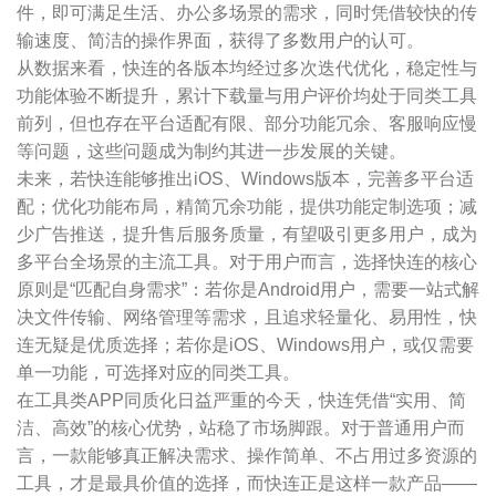
件，即可满足生活、办公多场景的需求，同时凭借较快的传
输速度、简洁的操作界面，获得了多数用户的认可。
从数据来看，快连的各版本均经过多次迭代优化，稳定性与
功能体验不断提升，累计下载量与用户评价均处于同类工具
前列，但也存在平台适配有限、部分功能冗余、客服响应慢
等问题，这些问题成为制约其进一步发展的关键。
未来，若快连能够推出iOS、Windows版本，完善多平台适
配；优化功能布局，精简冗余功能，提供功能定制选项；减
少广告推送，提升售后服务质量，有望吸引更多用户，成为
多平台全场景的主流工具。对于用户而言，选择快连的核心
原则是“匹配自身需求”：若你是Android用户，需要一站式解
决文件传输、网络管理等需求，且追求轻量化、易用性，快
连无疑是优质选择；若你是iOS、Windows用户，或仅需要
单一功能，可选择对应的同类工具。
在工具类APP同质化日益严重的今天，快连凭借“实用、简
洁、高效”的核心优势，站稳了市场脚跟。对于普通用户而
言，一款能够真正解决需求、操作简单、不占用过多资源的
工具，才是最具价值的选择，而快连正是这样一款产品——